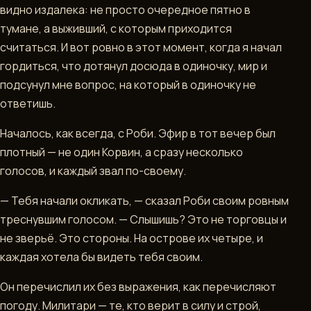
видно издалека: не просто очередное пятно в
▶
тумане, а выживший, с которым приходится
ИГРАТЬ
считаться. И вот ровно в этот момент, когда я начал
В
гордиться, что дотянул досюда в одиночку, мир и
TELEGRAM
подсунул мне вопрос, на который в одиночку не
ответишь.
Началось, как всегда, с Роби. Эфир в тот вечер был
плотный — не один Корвин, а сразу несколько
голосов, и каждый звал по-своему.
— Тебя начали окликать, — сказал Роби своим ровным
треснувшим голосом. — Слышишь? Это не торговцы и
не зверьё. Это стороны. На острове их четыре, и
каждая хотела бы видеть тебя своим.
Он перечислил их без выражения, как перечисляют
погоду. Милитари — те, кто верит в силу и строй,