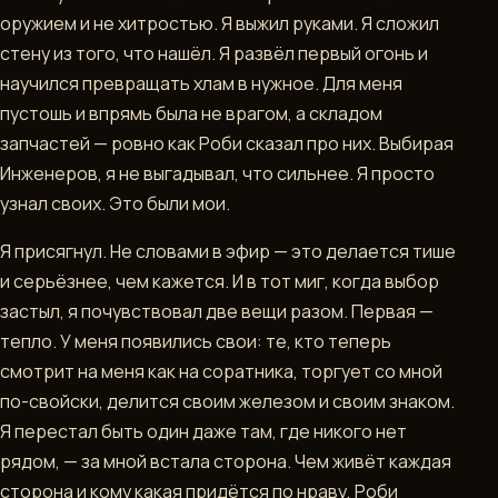
оружием и не хитростью. Я выжил руками. Я сложил
стену из того, что нашёл. Я развёл первый огонь и
научился превращать хлам в нужное. Для меня
пустошь и впрямь была не врагом, а складом
запчастей — ровно как Роби сказал про них. Выбирая
Инженеров, я не выгадывал, что сильнее. Я просто
узнал своих. Это были мои.
Я присягнул. Не словами в эфир — это делается тише
и серьёзнее, чем кажется. И в тот миг, когда выбор
застыл, я почувствовал две вещи разом. Первая —
тепло. У меня появились свои: те, кто теперь
смотрит на меня как на соратника, торгует со мной
по-свойски, делится своим железом и своим знаком.
Я перестал быть один даже там, где никого нет
рядом, — за мной встала сторона. Чем живёт каждая
сторона и кому какая придётся по нраву, Роби