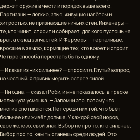
держит оружие в чести и порядок выше всего.
Партизаны — лёгкие, злые, живущие налётом и
хитростью, не признающие ничьих стен. Инженеры —
те, кто чинит, строит и собирает, для кого пустошь не
враг, а склад запчастей. И Фермеры — терпеливые,
вросшие в землю, кормящие тех, кто воюет и строит.
Четыре способа перестать быть одному.
— И какая из них сильнее? — спросил я. Глупый вопрос,
но честный: я привык мерить остров силой.
— Ни одна, — сказал Роби, и мне показалось, в треске
мелькнула усмешка. — Запомни это, потому что
многие спотыкаются. Нет среди них той, что бьёт
больнее или живёт дольше. У каждой свой норов,
своё железо, свой знак. Выбор не про то, кто сильнее.
Выбор про то, кем ты станешь среди людей. Это