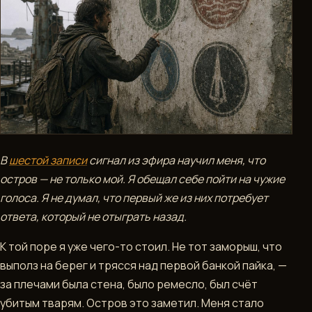
ДОСТИЖЕНИЯ
РАЗДЕЛЫ
DEVBLOG
NPC
ИНФОРМАЦИЯ
В
шестой записи
сигнал из эфира научил меня, что
КРАФТ
остров — не только мой. Я обещал себе пойти на чужие
голоса. Я не думал, что первый же из них потребует
ЛЕТОПИСЬ
ответа, который не отыграть назад.
МИРА
К той поре я уже чего-то стоил. Не тот заморыш, что
МЕСТНОСТЬ
выполз на берег и трясся над первой банкой пайка, —
за плечами была стена, было ремесло, был счёт
СЫРЬЕ
убитым тварям. Остров это заметил. Меня стало