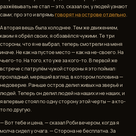
разжёвывать не стал — это, сказал он, у людей узнают
сами; про это и впрямь
говорят на острове отдельно
.
А вторая вещь была холоднее. Тем же движением,
каким я обрёл своих, я обзавёлся чужими. Те три
стороны, что я не выбрал, теперь смотрели на меня
иначе. Не как на пустое место — как на не-своего. На
чьего-то. На того, кто уже за кого-то. В первой же
встрече с патрулём чужой стороны я это поймал:
прохладный, мерящий взгляд, в котором половина —
недоверие. Раньше остров делил живых на зверьё и
людей. Теперь он делил людей на наших и не наших, и
я впервые стоял по одну сторону этой черты — а кто-
то по другую.
— Вот тебе и цена, — сказал Роби вечером, когда я
молча сидел у очага. — Сторона не бесплатна. За