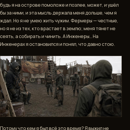
будь я на острове помоложе и позлее, может, и ушёл
бы за ними, и эта мысль держала меня дольше, чем я
ждал. Но я не умею жить чужим. Фермеры — честные,
но я не из тех, кто врастает в землю; меня тянет не
сеять, а собирать и чинить. А Инженеры… На
Инженерах я остановился и понял, что давно стою.
Потому что кем я был всё это время? Я выжил не