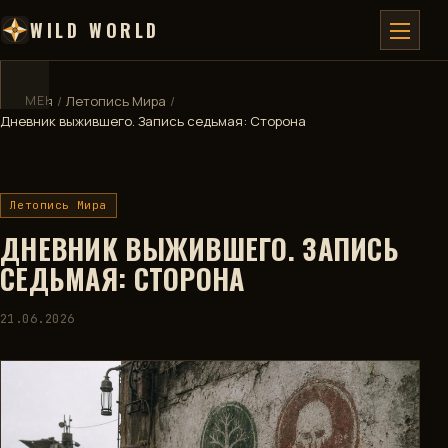
WILD WORLD
Главная
МЕНЮ
/
✕
Летопись Мира
/
Дневник выжившего. Запись седьмая: Сторона
ГЛАВНАЯ
Летопись Мира
ДЕВБЛОГ
ДНЕВНИК ВЫЖИВШЕГО. ЗАПИСЬ
ВИКИ
СЕДЬМАЯ: СТОРОНА
КАРТА
21.06.2026
🧮
КАЛЬКУЛЯТОР
🏅