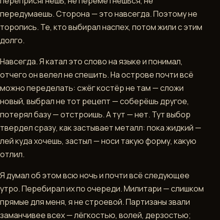
переприсягнёшь, не переметнёшься, не
передумаешь. Сторона — это навсегда. Поэтому не
торопись. Те, кто выбирал наспех, потом жили с этим
долго.
Навсегда. Я катал это слово на языке и понимал,
отчего он велел не спешить. На острове почти всё
можно переделать: сжёг костёр не там — сложи
новый, выбрал не тот рецепт — соберёшь другое,
потерял базу — отстроишь. А тут — нет. Тут выбор
твердел сразу, как застывает металл: пока жидкий —
лей куда хочешь, застыл — носи такую форму, какую
отлил.
Я думал об этом всю ночь и почти всё следующее
утро. Перебирал их по очереди. Милитари — слишком
прямые для меня, я не строевой. Партизаны звали
заманчивее всех — лёгкостью, волей, дерзостью;