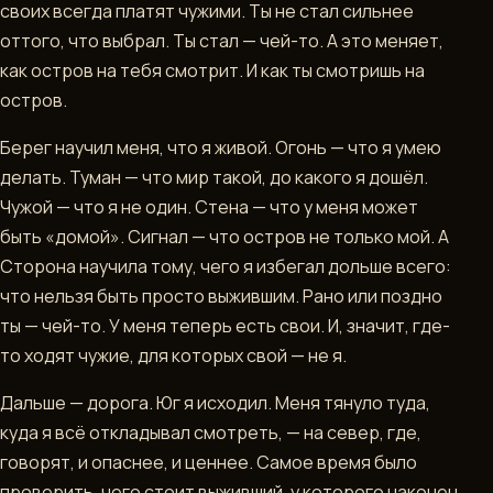
своих всегда платят чужими. Ты не стал сильнее
оттого, что выбрал. Ты стал — чей-то. А это меняет,
как остров на тебя смотрит. И как ты смотришь на
остров.
Берег научил меня, что я живой. Огонь — что я умею
делать. Туман — что мир такой, до какого я дошёл.
Чужой — что я не один. Стена — что у меня может
быть «домой». Сигнал — что остров не только мой. А
Сторона научила тому, чего я избегал дольше всего:
что нельзя быть просто выжившим. Рано или поздно
ты — чей-то. У меня теперь есть свои. И, значит, где-
то ходят чужие, для которых свой — не я.
Дальше — дорога. Юг я исходил. Меня тянуло туда,
куда я всё откладывал смотреть, — на север, где,
говорят, и опаснее, и ценнее. Самое время было
проверить, чего стоит выживший, у которого наконец