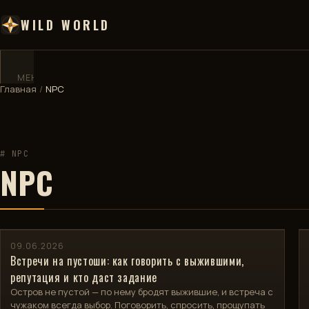
WILD WORLD
МЕНЮ
✕
Главная
/
NPC
ГЛАВНАЯ
# NPC
ДЕВБЛОГ
NPC
ВИКИ
КАРТА
09.06.2026
Встречи на пустоши: как говорить с выжившими,
🧮
КАЛЬКУЛЯТОР
репутация и кто даст задание
Остров не пустой — по нему бродят выжившие, и встреча с
чужаком всегда выбор. Поговорить, спросить, прощупать
🏅