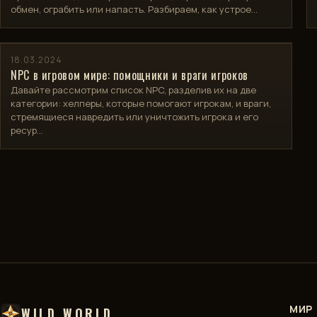
обмен, ограбить или напасть. Разбираем, как устрое…
ДОСТИЖЕНИЯ
РАЗДЕЛЫ
18.03.2024
NPC в игровом мире: помощники и враги игроков
DEVBLOG
Давайте рассмотрим список NPC, разделив их на две
категории: хелперы, которые помогают игрокам, и враги,
NPC
стремящиеся навредить или уничтожить игрока и его
ресур…
ИНФОРМАЦИЯ
КРАФТ
ЛЕТОПИСЬ
МИРА
МЕСТНОСТЬ
СЫРЬЕ
МИР
WILD WORLD