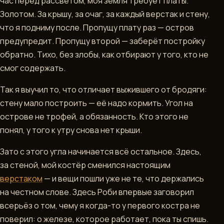
час перед рассветом, моя земля требует платы.
Золотом. За крышу, за очаг, за каждый верстак и стену,
что я подниму после. Пропущу плату раз — остров
предупредит. Пропущу второй — заберёт постройку
обратно. Тихо, без злобы, как отбирают у того, кто не
смог содержать.
Так я выучил то, что отличает выжившего от бродяги:
стену мало построить — её надо кормить. Угол на
острове не трофей, а обязанность. Кто этого не
понял, у того к утру снова нет крыши.
Зато с этого угла начинается всё остальное. Здесь,
за стеной, мой костёр сменился настоящим
верстаком
— и вещи пошли уже не те, что держались
на честном слове. Здесь Роби впервые заговорил
всерьёз о том, чему я когда-то у первого костра не
поверил: о железе, которое работает, пока ты спишь.