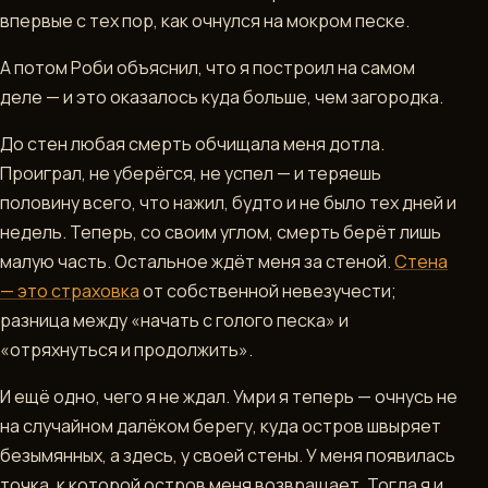
впервые с тех пор, как очнулся на мокром песке.
А потом Роби объяснил, что я построил на самом
деле — и это оказалось куда больше, чем загородка.
До стен любая смерть обчищала меня дотла.
Проиграл, не уберёгся, не успел — и теряешь
половину всего, что нажил, будто и не было тех дней и
недель. Теперь, со своим углом, смерть берёт лишь
малую часть. Остальное ждёт меня за стеной.
Стена
— это страховка
от собственной невезучести;
разница между «начать с голого песка» и
«отряхнуться и продолжить».
И ещё одно, чего я не ждал. Умри я теперь — очнусь не
на случайном далёком берегу, куда остров швыряет
безымянных, а здесь, у своей стены. У меня появилась
точка, к которой остров меня возвращает. Тогда я и