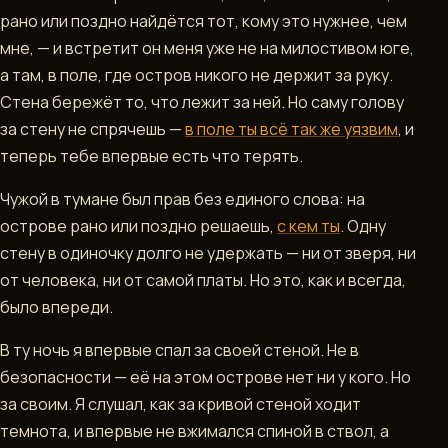
рано или поздно найдётся тот, кому это нужнее, чем
мне, — и встретит он меня уже не на милостивом юге,
а там, в поле, где остров никого не держит за руку.
Стена бережёт то, что лежит за ней. Но саму голову
за стену не спрячешь —
в поле ты всё так же уязвим
, и
теперь тебе впервые есть что терять.
Чужой в тумане был прав без единого слова: на
острове рано или поздно решаешь,
с кем ты
. Одну
стену в одиночку долго не удержать — ни от зверя, ни
от человека, ни от самой платы. Но это, как и всегда,
было впереди.
В ту ночь я впервые спал за своей стеной. Не в
безопасности — её на этом острове нет ни у кого. Но
за своим. Я слушал, как за кривой стеной ходит
темнота, и впервые не вжимался спиной в ствол, а