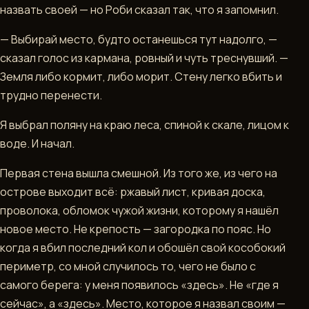
назвать своей — но Роби сказал так, что я запомнил.
▶
— Выбирай место, будто останешься тут надолго, —
ИГРАТЬ
В
сказал голос из кармана, ровный и чуть треснувший. —
TELEGRAM
Земля либо кормит, либо морит. Стену легко вбить и
трудно перенести.
Я выбрал поляну на краю леса, спиной к скале, лицом к
воде. И начал.
Первая стена вышла смешной. Из того же, из чего на
острове выходит всё: ржавый лист, кривая доска,
проволока, обломок чужой жизни, которому я нашёл
новое место. Не крепость — загородка по пояс. Но
когда я вбил последний кол и обошёл свой кособокий
периметр, со мной случилось то, чего не было с
самого берега: у меня появилось «здесь». Не «где я
сейчас», а «здесь». Место, которое я назвал своим —