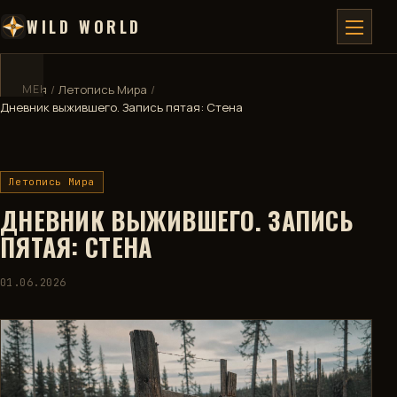
WILD WORLD
Главная
МЕНЮ
/
✕
Летопись Мира
/
Дневник выжившего. Запись пятая: Стена
ГЛАВНАЯ
Летопись Мира
ДЕВБЛОГ
ДНЕВНИК ВЫЖИВШЕГО. ЗАПИСЬ
ВИКИ
ПЯТАЯ: СТЕНА
КАРТА
01.06.2026
🧮
КАЛЬКУЛЯТОР
🏅