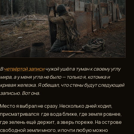
ДОСТИЖЕНИЯ
РАЗДЕЛЫ
DEVBLOG
NPC
ИНФОРМАЦИЯ
В
четвёртой записи
чужой ушёл в туман к своему углу
КРАФТ
мира, а у меня угла не было — только я, котомка и
кривая железка. Я обещал, что стены будут следующей
ЛЕТОПИСЬ
записью. Вот она.
МИРА
Место я выбрал не сразу. Несколько дней ходил,
МЕСТНОСТЬ
присматривался: где вода ближе, где земля ровнее,
где зелень ещё держит, а зверь пореже. На острове
СЫРЬЕ
свободной земли много, и почти любую можно