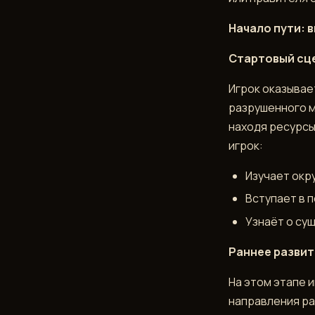
Начало пути: 
▶
ИГРАТЬ
Стартовый сц
В
TELEGRAM
Игрок оказывае
разрушенного м
находя ресурсы
игрок:
Изучает окр
Вступает в п
Узнаёт о су
Раннее развит
На этом этапе и
направления ра