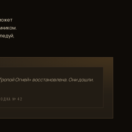
 может
мником.
следуй,
Тропой Огней» восстановлена. Они дошли.
ВОДКА № 42