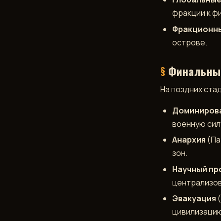
фракции к ф
Фракционн
острове.
Финальный
На поздних ста
Доминиров
военную сил
Анархия
(Па
зон.
Научный пр
централизов
Эвакуация
(
цивилизацию