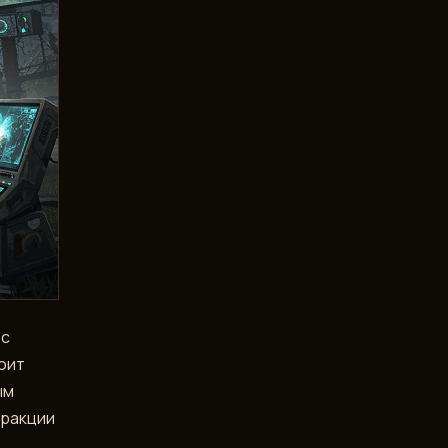
 с
оит
ым
фракции