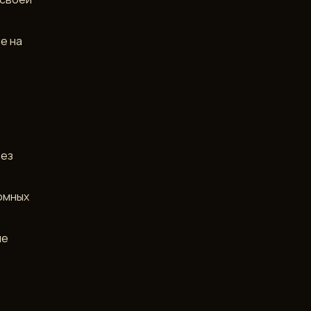
е на
рез
омных
ие