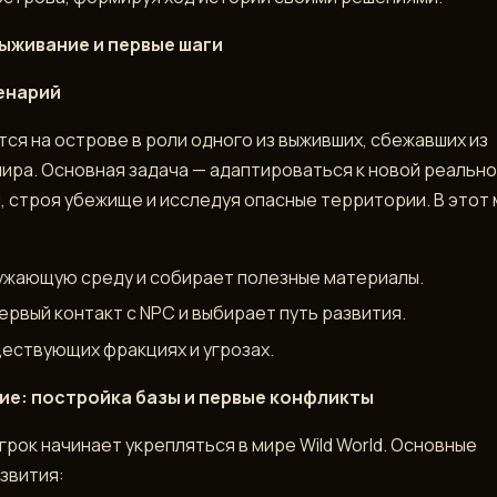
выживание и первые шаги
енарий
тся на острове в роли одного из выживших, сбежавших из
ира. Основная задача — адаптироваться к новой реально
, строя убежище и исследуя опасные территории. В этот
ужающую среду и собирает полезные материалы.
ервый контакт с NPC и выбирает путь развития.
ществующих фракциях и угрозах.
ие: постройка базы и первые конфликты
грок начинает укрепляться в мире Wild World. Основные
звития: