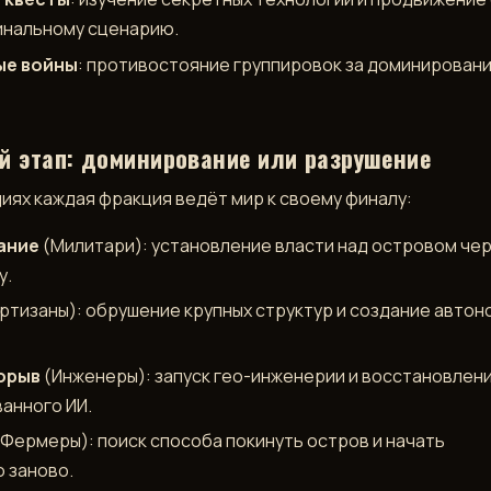
инальному сценарию.
ые войны
: противостояние группировок за доминировани
 этап: доминирование или разрушение
диях каждая фракция ведёт мир к своему финалу:
ание
(Милитари): установление власти над островом че
у.
ртизаны): обрушение крупных структур и создание автон
орыв
(Инженеры): запуск гео-инженерии и восстановлен
анного ИИ.
Фермеры): поиск способа покинуть остров и начать
 заново.