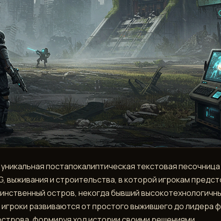
то уникальная постапокалиптическая текстовая песочница
, выживания и строительства, в которой игрокам предст
инственный остров, некогда бывший высокотехнологичн
 игроки развиваются от простого выжившего до лидера 
острова, формируя ход истории своими решениями.