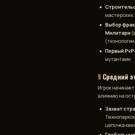
Строитель
мастерских.
Выбор фра
Милитари
(
(технологии
Первый PvP-
мутантами.
Средний эт
Игрок начинает
влиянию на ост
Захват стр
Технопарком
цепочка кве
Глобальные