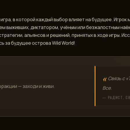
о игра, в которой каждый выбор влияет на будущее. Игрок
ем выживших, диктатором, учёным или безжалостным наё
стратегии, альянсов и решений, принятых в ходе игры. Ис
ь за будущее острова Wild World!
Связь с «
фракции — заходи и живи.
Все.
— РАДИСТ, С