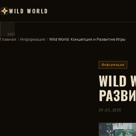
WILD WORLD
МЕНЮ
✕
Главная
/
Информация
/
Wild World: Концепция и Развитие Игры
ГЛАВНАЯ
Информация
ДЕВБЛОГ
WILD 
ВИКИ
РАЗВИ
КАРТА
29.01.2025
🧮
КАЛЬКУЛЯТОР
🏅