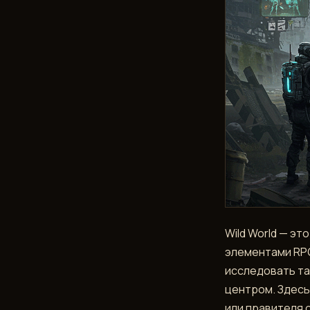
ДОСТИЖЕНИЯ
РАЗДЕЛЫ
DEVBLOG
NPC
ИНФОРМАЦИЯ
КРАФТ
ЛЕТОПИСЬ
МИРА
Wild World — э
элементами RPG
МЕСТНОСТЬ
исследовать та
центром. Здесь
СЫРЬЕ
или правителя 