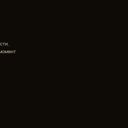
сти,
 момент