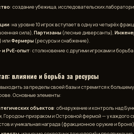
ство
: создание убежища, исследовательских лаборатори
кции
: на уровне 10 игрок вступает в одну из четырёх фрак
военная сила),
Партизаны
(лесные диверсанты),
Инжене
) или
Фермеры
(ресурсы и снабжение).
 и PvE-опыт
: столкновение с другими игроками и борьба
ап: влияние и борьба за ресурсы
 выходить за пределы своей базы и стремится к большему
рове. Основные элементы:
атегических объектов
: обнаружение и контроль над Бун
, Городом-призраком и Островной фермой — у каждого с
стов и уникальная награда (фракционное оружие и броня)
 квесты
: изучение секретных технологий и продвижение