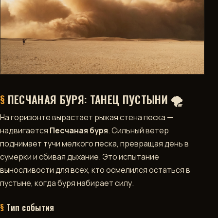
ДОСТИЖЕНИЯ
РАЗДЕЛЫ
DEVBLOG
NPC
ИНФОРМАЦИЯ
ПЕСЧАНАЯ БУРЯ: ТАНЕЦ ПУСТЫНИ 🌪️
На горизонте вырастает рыжая стена песка —
КРАФТ
надвигается
Песчаная буря
. Сильный ветер
поднимает тучи мелкого песка, превращая день в
ЛЕТОПИСЬ
МИРА
сумерки и сбивая дыхание. Это испытание
выносливости для всех, кто осмелился остаться в
МЕСТНОСТЬ
пустыне, когда буря набирает силу.
СЫРЬЕ
Тип события