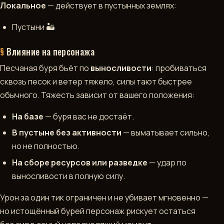
Локальное
— действует в пустынных землях:
▶
Пустыни 🏜️
ИГРАТЬ
В
Влияние на персонажа
TELEGRAM
Песчаная буря бьёт по
выносливости
: пробиваться
сквозь песок и ветер тяжело, силы тают быстрее
обычного. Тяжесть зависит от вашего положения:
На базе
— буря вас не достаёт.
В пустыне без активности
— выматывает сильно,
но не полностью.
На сборе ресурсов или разведке
— удар по
выносливости в полную силу.
Урон за один тик ограничен и не убивает мгновенно —
но истощённый бурей персонаж рискует остаться