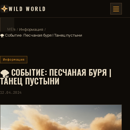
WILD WORLD
Главная
МЕНЮ
/
✕
Информация
/
🌪️ Событие: Песчаная буря | Танец пустыни
ГЛАВНАЯ
Информация
ДЕВБЛОГ
🌪️ СОБЫТИЕ: ПЕСЧАНАЯ БУРЯ |
ВИКИ
ТАНЕЦ ПУСТЫНИ
КАРТА
12.04.2024
🧮
КАЛЬКУЛЯТОР
🏅