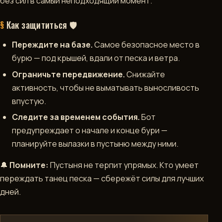
без сил в самый неподходящий момент.
Как защититься 🛡️
Переждите на базе.
Самое безопасное место в
бурю — под крышей, вдали от песка и ветра.
Ограничьте передвижение.
Снижайте
активность, чтобы не выматывать выносливость
впустую.
Следите за временем события.
Бот
предупреждает о начале и конце бури —
планируйте вылазки в пустыню между ними.
🔔
Помните:
Пустыня не терпит упрямых. Кто умеет
переждать танец песка — сбережёт силы для лучших
дней.