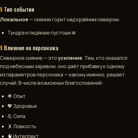
Тип события
▶
ИГРАТЬ
Локальное
— сияние горит над крайним севером:
В
TELEGRAM
Тундра и ледяные пустоши ❄️
Влияние на персонажа
Северное сияние — это
усиление
. Тем, кто оказался
под небесным заревом, оно даёт прибавку к одному
из параметров персонажа — какому именно, решает
случай. В числе возможных благословений:
🌟 Опыт
💖 Здоровье
💪 Сила
🤸 Ловкость
🧠 Интеллект