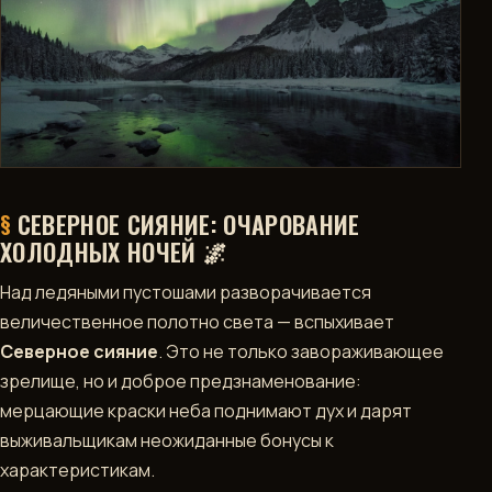
ДОСТИЖЕНИЯ
РАЗДЕЛЫ
DEVBLOG
NPC
ИНФОРМАЦИЯ
СЕВЕРНОЕ СИЯНИЕ: ОЧАРОВАНИЕ
ХОЛОДНЫХ НОЧЕЙ 🌌
КРАФТ
Над ледяными пустошами разворачивается
величественное полотно света — вспыхивает
ЛЕТОПИСЬ
МИРА
Северное сияние
. Это не только завораживающее
зрелище, но и доброе предзнаменование:
МЕСТНОСТЬ
мерцающие краски неба поднимают дух и дарят
выживальщикам неожиданные бонусы к
СЫРЬЕ
характеристикам.