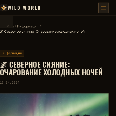
WILD WORLD
Главная
МЕНЮ
/
✕
Информация
/
🌌 Северное сияние: Очарование холодных ночей
ГЛАВНАЯ
Информация
ДЕВБЛОГ
🌌 СЕВЕРНОЕ СИЯНИЕ:
ВИКИ
ОЧАРОВАНИЕ ХОЛОДНЫХ НОЧЕЙ
КАРТА
15.04.2024
🧮
КАЛЬКУЛЯТОР
🏅