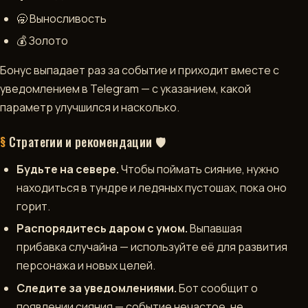
🥱 Выносливость
💰 Золото
Бонус выпадает раз за событие и приходит вместе с
уведомлением в Telegram — с указанием, какой
параметр улучшился и насколько.
Стратегии и рекомендации 🛡️
Будьте на севере.
Чтобы поймать сияние, нужно
находиться в тундре и ледяных пустошах, пока оно
горит.
Распорядитесь даром с умом.
Выпавшая
прибавка случайна — используйте её для развития
персонажа и новых целей.
Следите за уведомлениями.
Бот сообщит о
появлении сияния — событие нечастое, не