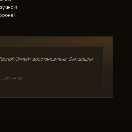
азумно и
тороне!
Тропой Огней» восстановлена. Они дошли.
ВОДКА № 42