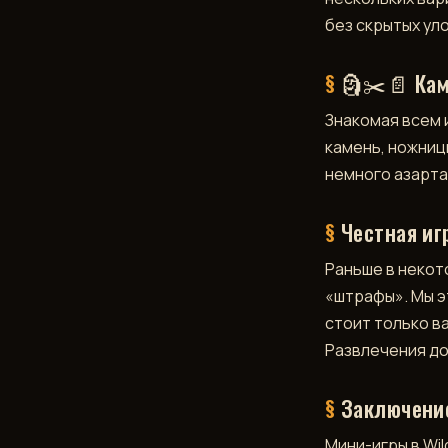
без скрытых ул
🗿✂️📄 Кам
Знакомая всем 
камень, ножницы
немного азарта
Честная иг
Раньше в некот
«штрафы». Мы э
стоит только в
Развлечения до
Заключени
Мини-игры в Wi