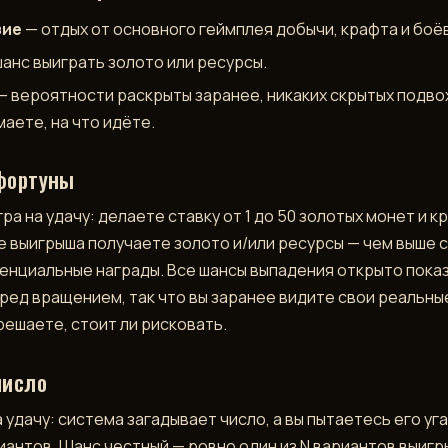
зие
— отдых от основного геймплея добычи, крафта и боёв
анс выиграть золото или ресурсы.
— вероятности раскрыты заранее, никаких скрытых подво
аете, на что идёте.
фортуны
ра на удачу: делаете ставку от 1 до 50 золотых монет и к
ае выигрыша получаете золото и/или ресурсы — чем выше с
енциальные награды. Все шансы выпадения открыто пока
еред вращением, так что вы заранее видите свои реальны
решаете, стоит ли рисковать.
число
 удачу: система загадывает число, а вы пытаетесь его уг
иантов. Шанс честный — ровно один из N вариантов выигр