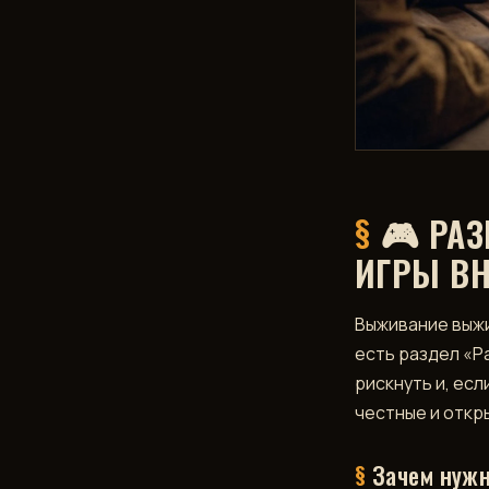
▶
ИГРАТЬ
В
TELEGRAM
🎮 РАЗ
ИГРЫ В
Выживание выжив
есть раздел «Р
рискнуть и, есл
честные и откр
Зачем нуж