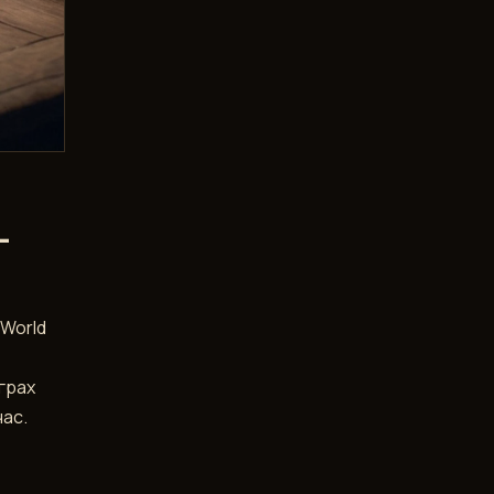
-
 World
играх
час.