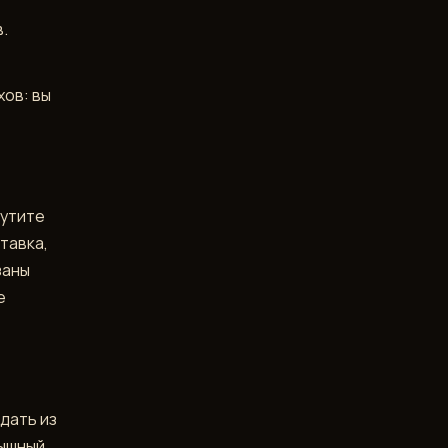
.
хов: вы
рутите
тавка,
заны
е
адать из
ышный,