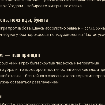
овок. Угадали — забираете выигрыш по ставке.
ень, ножницы, бумага
игра против бота. Шансы абсолютно равные — 33/33/33 на
 и бумагу, без перекосов в пользу заведения. Чистая уда
.
ра — наш принцип
орых мини-играх были скрытые перекосы и неприятные
то убрали: теперь вероятности честные и открытые, а п
ашей ставки — без тайного списания характеристик персо
лжны оставаться развлечением.
е
ld World — это лёгкий способ разнообразить будни выживш