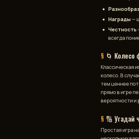
Разнообра
Награды
— ш
Честность
всегда поним
🌀 Колесо 
Классическая иг
колесо. В случ
тем ценнее пот
прямо в игре п
вероятности и 
🔢 Угадай 
Простая игра на
нескольких вар