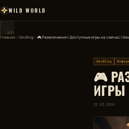
WILD WORLD
МЕНЮ
✕
Главная
/
DevBlog
/
🎮 Развлечения | Доступные игры на сейчас | De
ГЛАВНАЯ
DevBlog
Инфор
ДЕВБЛОГ
🎮 РА
ВИКИ
ИГРЫ 
КАРТА
31.03.2024
🧮
КАЛЬКУЛЯТОР
🏅