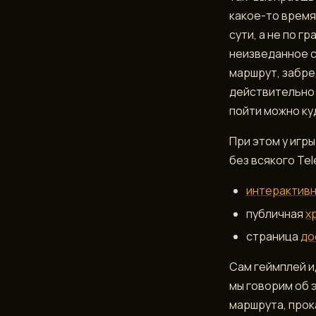
какое-то время
сути, а не по г
неизведанное с
маршрут, забре
действительно 
пойти можно куд
При этом у игр
без всякого Tel
интерактивн
публичная
х
страница
до
Сам геймплей и
мы говорим об 
маршрута, прока