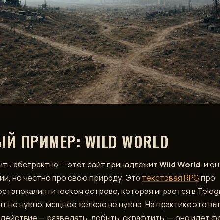
ЫЙ ПРИМЕР: WILD WORLD
ить абстрактно — этот сайт принадлежит
Wild World
, и о
рии, но честно про свою природу. Это
текстовая RPG
про
остапокалиптическом острове, которая играется в Teleg
нт не нужно, мощное железо не нужно. На практике это вы
 действие — разведать, добыть, скрафтить, — оно идёт 