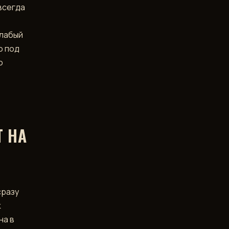
всегда
слабый
о под
о
Т НА
сразу
к
на в