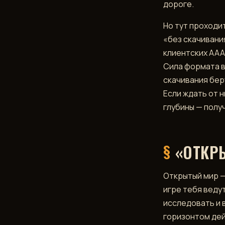
дороге.
Но тут проходи
«без скачивани
клиентских ААА
Сила формата в 
скачивания бер
Если ждать от 
глубины — полу
«ОТКР
Открытый мир —
игре тебя ведут
исследовать и 
горизонтом дей