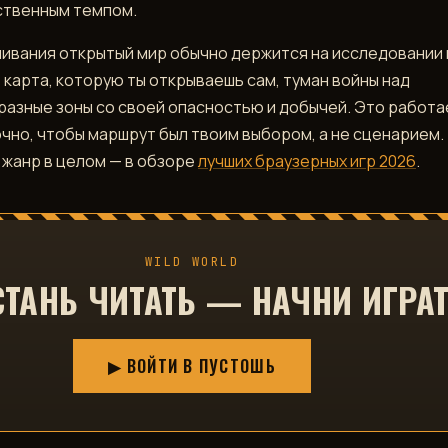
ственным темпом.
ачивания открытый мир обычно держится на исследовании 
 карта, которую ты открываешь сам, туман войны над
разные зоны со своей опасностью и добычей. Это работа
очно, чтобы маршрут был твоим выбором, а не сценарием.
жанр в целом — в обзоре
лучших браузерных игр 2026
.
WILD WORLD
СТАНЬ ЧИТАТЬ — НАЧНИ ИГРА
▶ ВОЙТИ В ПУСТОШЬ