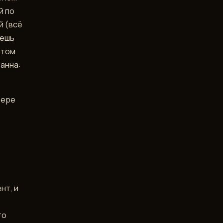
й по
й (всё
аешь
нтом
занна:
зере
нт, и
то