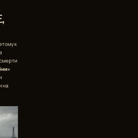
,
этому к
а
 смерти
бни»
и
и на