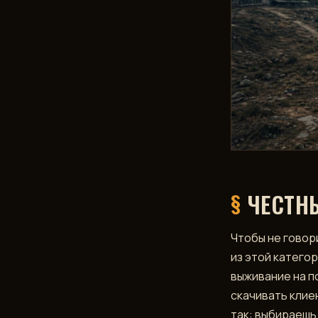
ЧЕСТН
Чтобы не говор
из этой катего
выживание на п
скачивать клие
так: выбираешь