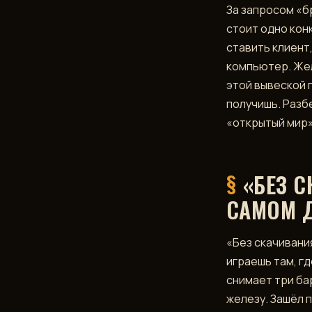
За запросом «б
стоит одно кон
▶
ставить клиент,
ИГРАТЬ
В
компьютер. Жел
TELEGRAM
этой вывеской 
получишь. Разбе
«открытый мир»
«БЕЗ 
САМОМ 
«Без скачивани
играешь там, г
снимает три бар
железу. Зашёл 