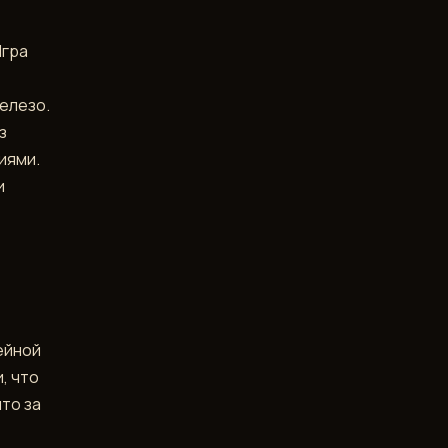
Игра
елезо.
з
иями.
и
ейной
, что
то за