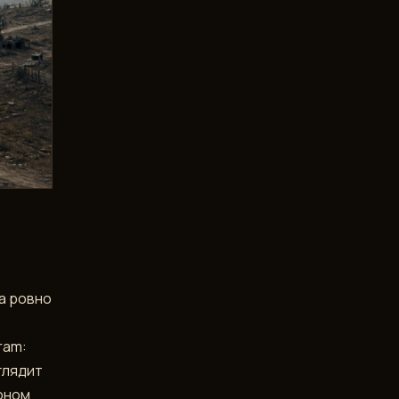
на ровно
ram:
глядит
фоном