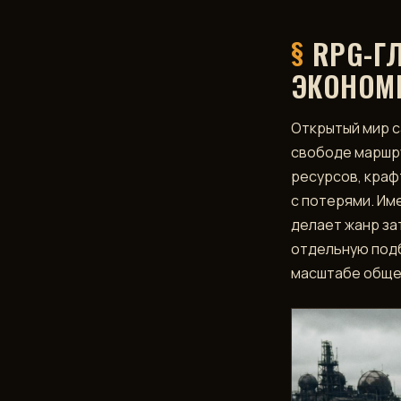
RPG-Г
ЭКОНОМ
Открытый мир с
свободе маршру
ресурсов, крафт
с потерями. Им
делает жанр за
отдельную под
масштабе обще