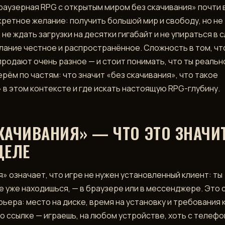
раузерная RPG с открытым миром без скачивания» почти 
кретное желание: получить большой мир и свободу, но не
 не ждать загрузки на десятки гигабайт и не упираться в 
ание честное и распространённое. Сложность в том, чт
продают очень разное — и стоит понимать, что ты реальн
рём по частям: что значит «без скачивания», что такое
 в этом контексте и где искать настоящую RPG-глубину.
СКАЧИВАНИЯ» — ЧТО ЭТО ЗНАЧИ
ДЕЛЕ
я» означает, что игре не нужен установленный клиент: ты
де уже находишься, — в браузере или в мессенджере. Это 
ьера: место на диске, время на установку и требования 
по ссылке — играешь, на любом устройстве, хоть с телефо