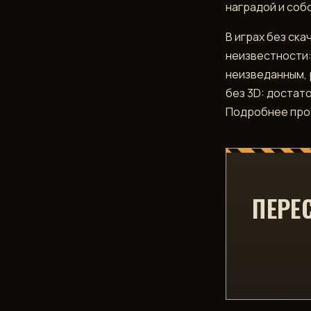
наградой и соб
В играх без ск
неизвестности:
неизведанным, 
без 3D: достат
Подробнее про 
ПЕРЕ