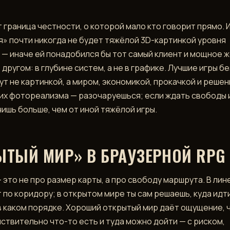
т граница честности, о которой мало кто говорит прямо. 
я» почти никогда не будет тяжёлой 3D-картинкой уровня
 — иначе ей понадобился бы тот самый клиент и мощное ж
другом: в глубине систем, а не в графике. Лучшие игры бе
ут не картинкой, а миром, экономикой, прокачкой и решен
них фотореализма — разочаруешься; если ждать свободы 
чишь больше, чем от иной тяжёлой игры.
ЫТЫЙ МИР» В БРАУЗЕРНОЙ RPG
 это не про размер карты, а про свободу маршрута. В лин
 по коридору; в открытом мире ты сам решаешь, куда идти
в каком порядке. Хороший открытый мир даёт ощущение, ч
ствительно что-то есть и туда можно дойти — с риском,