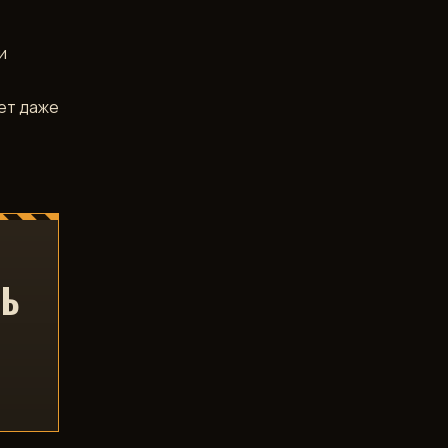
и
ет даже
ТЬ