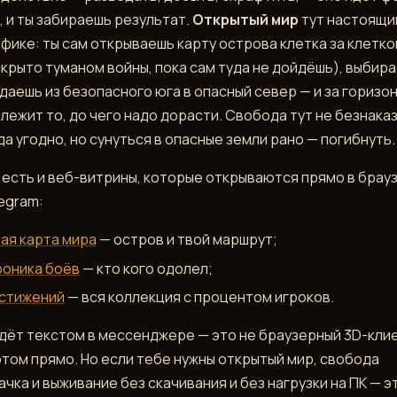
, и ты забираешь результат.
Открытый мир
тут настоящи
рафике: ты сам открываешь карту острова клетка за клетко
крыто туманом войны, пока сам туда не дойдёшь), выбир
даешь из безопасного юга в опасный север — и за горизо
лежит то, до чего надо дорасти. Свобода тут не безнака
а угодно, но сунуться в опасные земли рано — погибнуть.
ы есть и веб-витрины, которые открываются прямо в брау
egram:
ая карта мира
— остров и твой маршрут;
роника боёв
— кто кого одолел;
стижений
— вся коллекция с процентом игроков.
дёт текстом в мессенджере — это не браузерный 3D-клие
этом прямо. Но если тебе нужны открытый мир, свобода
чка и выживание без скачивания и без нагрузки на ПК — э