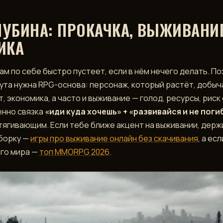
ЛУБИНА: ПРОКАЧКА, ВЫЖИВАНИЕ
ИКА
ам по себе быстро пустеет, если в нём нечего делать. По
та нужна RPG-основа: персонаж, который растёт, добыч
, экономика, а часто и выживание — голод, ресурсы, риск
енно связка
«иди куда хочешь» + «развивайся и не поги
тягивающим. Если тебе ближе акцент на выживании, держ
борку —
игры про выживание онлайн без скачивания
, а есл
го мира —
топ MMORPG 2026
.