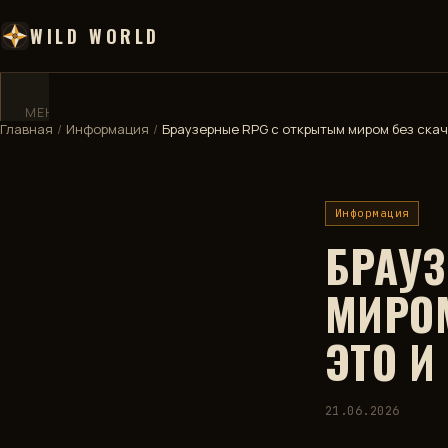
WILD WORLD
МЕНЮ
✕
Главная
/
Информация
/
Браузерные RPG с открытым миром без скачи
ГЛАВНАЯ
Информация
ДЕВБЛОГ
БРАУ
ВИКИ
МИРОМ
КАРТА
ЭТО И
🧮
КАЛЬКУЛЯТОР
21.06.2026
🏅